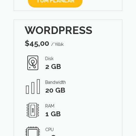
TÜM PLANLAR
WORDPRESS
$
45,00
/ Yıllık
Disk
2 GB
Bandwidth
20 GB
RAM
1 GB
CPU