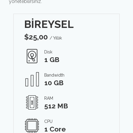
yönetebilirsiniz.
BİREYSEL
$
25,00
/ Yıllık
Disk
1 GB
Bandwidth
10 GB
RAM
512 MB
CPU
1 Core