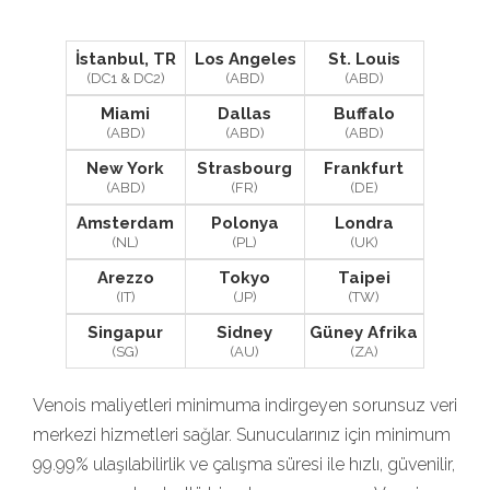
İstanbul, TR
Los Angeles
St. Louis
(DC1 & DC2)
(ABD)
(ABD)
Miami
Dallas
Buffalo
(ABD)
(ABD)
(ABD)
New York
Strasbourg
Frankfurt
(ABD)
(FR)
(DE)
Amsterdam
Polonya
Londra
(NL)
(PL)
(UK)
Arezzo
Tokyo
Taipei
(IT)
(JP)
(TW)
Singapur
Sidney
Güney Afrika
(SG)
(AU)
(ZA)
Venois maliyetleri minimuma indirgeyen sorunsuz veri
merkezi hizmetleri sağlar. Sunucularınız için minimum
99.99% ulaşılabilirlik ve çalışma süresi ile hızlı, güvenilir,