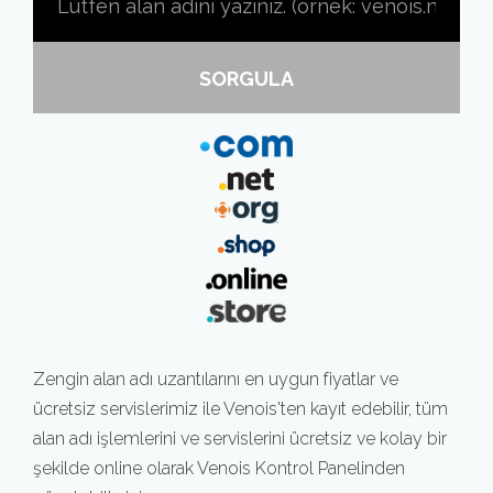
SORGULA
Zengin alan adı uzantılarını en uygun fiyatlar ve
ücretsiz servislerimiz ile Venois'ten kayıt edebilir, tüm
alan adı işlemlerini ve servislerini ücretsiz ve kolay bir
şekilde online olarak Venois Kontrol Panelinden