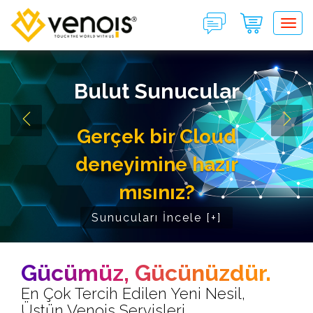
Tog
Bulut Sunucular
Gerçek bir Cloud
deneyimine hazır
mısınız?
Sunucuları İncele [+]
Gücümüz, Gücünüzdür.
En Çok Tercih Edilen Yeni Nesil,
Üstün Venois Servisleri