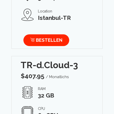
Location
Istanbul-TR
BESTELLEN
TR-d.Cloud-3
$
407.95
/ Monatlichs
RAM
32 GB
CPU