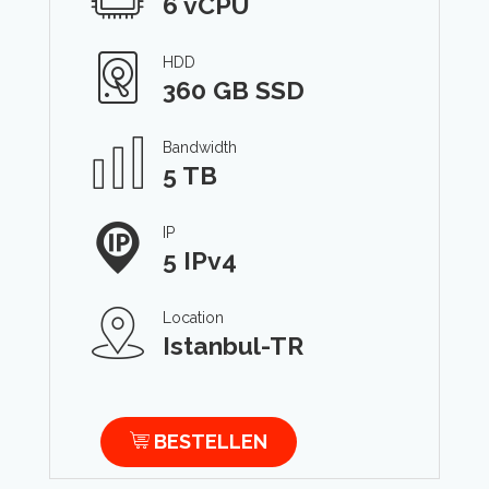
6 vCPU
HDD
360 GB SSD
Bandwidth
5 TB
IP
5 IPv4
Location
Istanbul-TR
BESTELLEN