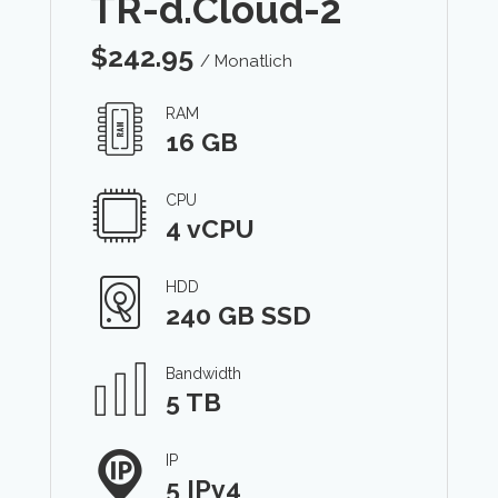
TR-d.Cloud-2
$
242.95
/ Monatlich
RAM
16 GB
CPU
4 vCPU
HDD
240 GB SSD
Bandwidth
5 TB
IP
5 IPv4