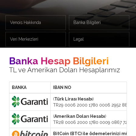
Venois Hakkında
Banka Bilgileri
Veri Merkezleri
Legal
Banka Hesap Bilgileri
TL ve Amerikan Doları Hesaplarımız
BANKA
IBAN NO
(
Türk Lirası Hesabı
)
TR29 0006 2000 1780 0006 2952 88
(
Amerikan Doları Hesabı
)
TR28 0006 2000 1780 0009 0867 72
BitCoin (BTC) ile ödemelerinizi müşter