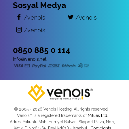
Sosyal Medya
/venois
/venois
/venois
0850 885 0 114
info@venois.net
© 2005 -
2026 Venois Hosting. All rights reserved. |
Venois™ is a registered trademarks of
Mitues Ltd.
Adres: Yakuplu Mah. Hürriyet Bulvarı, Skyport Plaza, No:1,
Kat:3, D.No:64-65, Beylikdüzü - Istanbul |
Copyrights