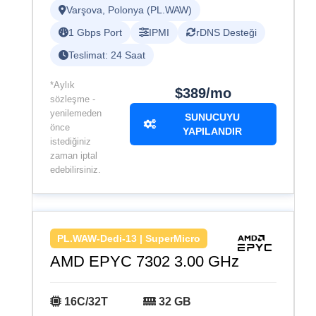
Varşova, Polonya (PL.WAW)
1 Gbps Port
IPMI
rDNS Desteği
Teslimat: 24 Saat
*Aylık
$389/mo
sözleşme -
yenilemeden
SUNUCUYU
önce
YAPILANDIR
istediğiniz
zaman iptal
edebilirsiniz.
PL.WAW-Dedi-13 | SuperMicro
AMD EPYC 7302 3.00 GHz
16C/32T
32 GB