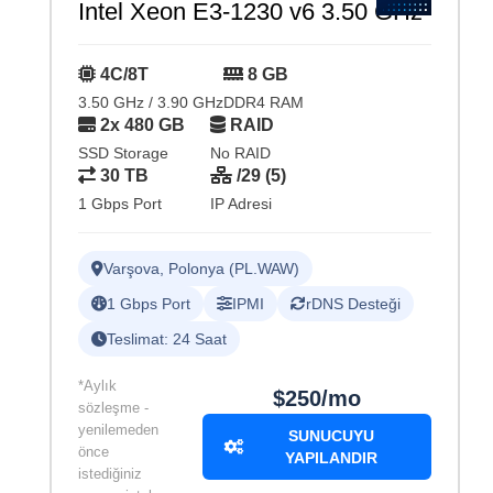
Intel Xeon E3-1230 v6 3.50 GHz
4C/8T
8 GB
3.50 GHz / 3.90 GHz
DDR4 RAM
2x 480 GB
RAID
SSD Storage
No RAID
30 TB
/29 (5)
1 Gbps Port
IP Adresi
Varşova, Polonya (PL.WAW)
1 Gbps Port
IPMI
rDNS Desteği
Teslimat: 24 Saat
*Aylık
$250/mo
sözleşme -
yenilemeden
SUNUCUYU
önce
YAPILANDIR
istediğiniz