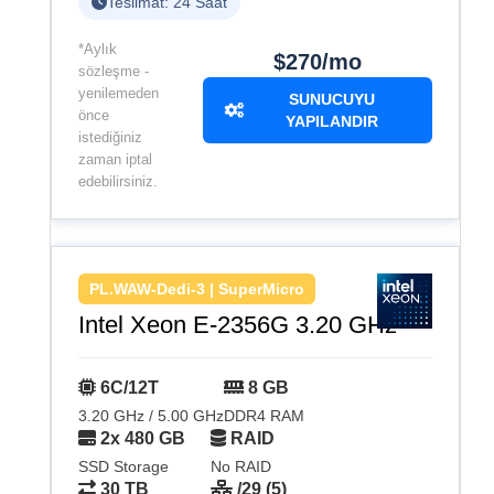
Teslimat: 24 Saat
*Aylık
$270/mo
sözleşme -
yenilemeden
SUNUCUYU
önce
YAPILANDIR
istediğiniz
zaman iptal
edebilirsiniz.
PL.WAW-Dedi-3 | SuperMicro
Intel Xeon E-2356G 3.20 GHz
6C/12T
8 GB
3.20 GHz / 5.00 GHz
DDR4 RAM
2x 480 GB
RAID
SSD Storage
No RAID
30 TB
/29 (5)