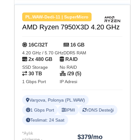
PL.WAW-Dedi-11 | SuperMicro
AMD Ryzen 7950X3D 4.20 GHz
16C/32T
16 GB
4.20 GHz / 5.70 GHz
DDR5 RAM
2x 480 GB
RAID
SSD Storage
No RAID
30 TB
/29 (5)
1 Gbps Port
IP Adresi
Varşova, Polonya (PL.WAW)
1 Gbps Port
IPMI
rDNS Desteği
Teslimat: 24 Saat
*Aylık
$379/mo
sözleşme -