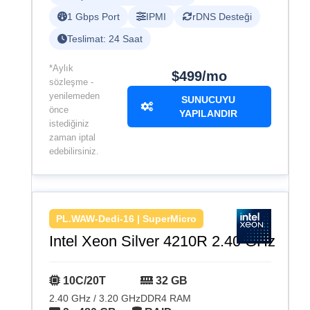
1 Gbps Port
IPMI
rDNS Desteği
Teslimat: 24 Saat
*Aylık
$499/mo
sözleşme -
yenilemeden
SUNUCUYU
önce
YAPILANDIR
istediğiniz
zaman iptal
edebilirsiniz.
PL.WAW-Dedi-16 | SuperMicro
Intel Xeon Silver 4210R 2.40 GHz
10C/20T
32 GB
2.40 GHz / 3.20 GHz
DDR4 RAM