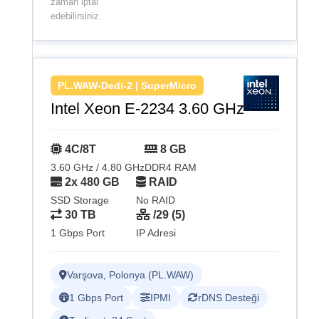
zaman iptal
edebilirsiniz.
PL.WAW-Dedi-2 | SuperMicro
Intel Xeon E-2234 3.60 GHz
4C/8T
8 GB
3.60 GHz / 4.80 GHz
DDR4 RAM
2x 480 GB
RAID
SSD Storage
No RAID
30 TB
/29 (5)
1 Gbps Port
IP Adresi
Varşova, Polonya (PL.WAW)
1 Gbps Port
IPMI
rDNS Desteği