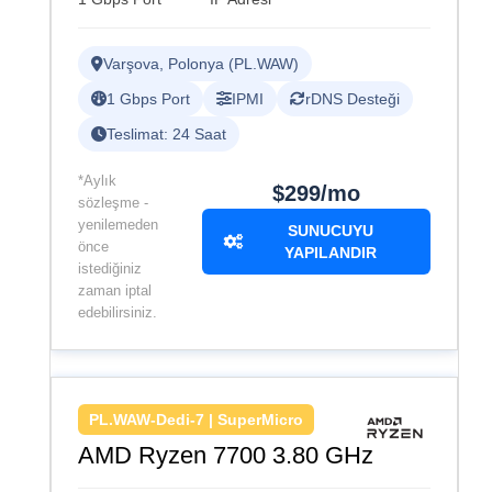
Varşova, Polonya (PL.WAW)
1 Gbps Port
IPMI
rDNS Desteği
Teslimat: 24 Saat
*Aylık
$299/mo
sözleşme -
yenilemeden
SUNUCUYU
önce
YAPILANDIR
istediğiniz
zaman iptal
edebilirsiniz.
PL.WAW-Dedi-7 | SuperMicro
AMD Ryzen 7700 3.80 GHz