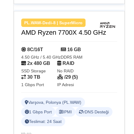
PL.WAW-Dedi-8 | SuperMicro
AMD Ryzen 7700X 4.50 GHz
8C/16T
16 GB
4.50 GHz / 5.40 GHz
DDR5 RAM
2x 480 GB
RAID
SSD Storage
No RAID
30 TB
/29 (5)
1 Gbps Port
IP Adresi
Varşova, Polonya (PL.WAW)
1 Gbps Port
IPMI
rDNS Desteği
Teslimat: 24 Saat