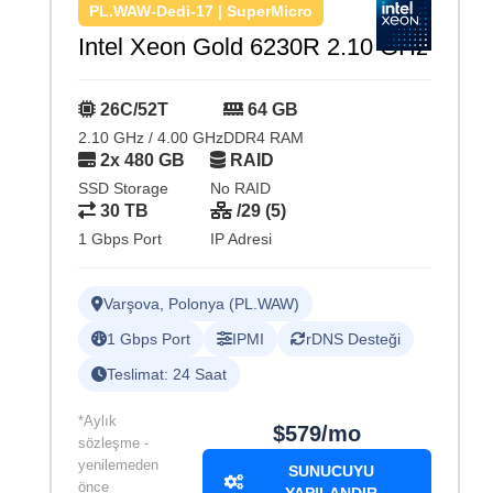
PL.WAW-Dedi-17 | SuperMicro
Intel Xeon Gold 6230R 2.10 GHz
26C/52T
64 GB
2.10 GHz / 4.00 GHz
DDR4 RAM
2x 480 GB
RAID
SSD Storage
No RAID
30 TB
/29 (5)
1 Gbps Port
IP Adresi
Varşova, Polonya (PL.WAW)
1 Gbps Port
IPMI
rDNS Desteği
Teslimat: 24 Saat
*Aylık
$579/mo
sözleşme -
yenilemeden
SUNUCUYU
önce