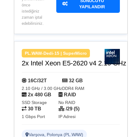
SUNUCUYU
önce
YAPILANDIR
istediğiniz
zaman iptal
edebilirsiniz.
PL.WAW-Dedi-15 | SuperMicro
2x Intel Xeon E5-2620 v4 2.10 GHz
16C/32T
32 GB
2.10 GHz / 3.00 GHz
DDR4 RAM
2x 480 GB
RAID
SSD Storage
No RAID
30 TB
/29 (5)
1 Gbps Port
IP Adresi
Varşova, Polonya (PL.WAW)