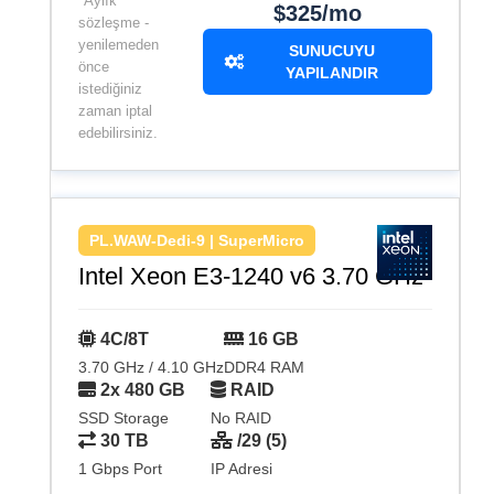
*Aylık
$325/mo
sözleşme -
yenilemeden
SUNUCUYU
önce
YAPILANDIR
istediğiniz
zaman iptal
edebilirsiniz.
PL.WAW-Dedi-9 | SuperMicro
Intel Xeon E3-1240 v6 3.70 GHz
4C/8T
16 GB
3.70 GHz / 4.10 GHz
DDR4 RAM
2x 480 GB
RAID
SSD Storage
No RAID
30 TB
/29 (5)
1 Gbps Port
IP Adresi