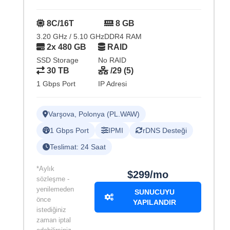
8C/16T
8 GB
3.20 GHz / 5.10 GHz
DDR4 RAM
2x 480 GB
RAID
SSD Storage
No RAID
30 TB
/29 (5)
1 Gbps Port
IP Adresi
Varşova, Polonya (PL.WAW)
1 Gbps Port
IPMI
rDNS Desteği
Teslimat: 24 Saat
*Aylık
$299/mo
sözleşme -
yenilemeden
SUNUCUYU
önce
YAPILANDIR
istediğiniz
zaman iptal