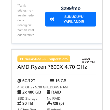
*Aylık
$299/mo
sözleşme -
yenilemeden
SUNUCUYU
önce
YAPILANDIR
istediğiniz
zaman iptal
edebilirsiniz.
PL.WAW-Dedi-6 | SuperMicro
AMD Ryzen 7600X 4.70 GHz
6C/12T
16 GB
4.70 GHz / 5.30 GHz
DDR5 RAM
2x 480 GB
RAID
SSD Storage
No RAID
30 TB
/29 (5)
1 Gbps Port
IP Adresi