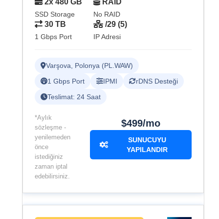
2x 480 GB
RAID
SSD Storage
No RAID
30 TB
/29 (5)
1 Gbps Port
IP Adresi
Varşova, Polonya (PL.WAW)
1 Gbps Port
IPMI
rDNS Desteği
Teslimat: 24 Saat
*Aylık
$499/mo
sözleşme -
yenilemeden
SUNUCUYU
önce
YAPILANDIR
istediğiniz
zaman iptal
edebilirsiniz.