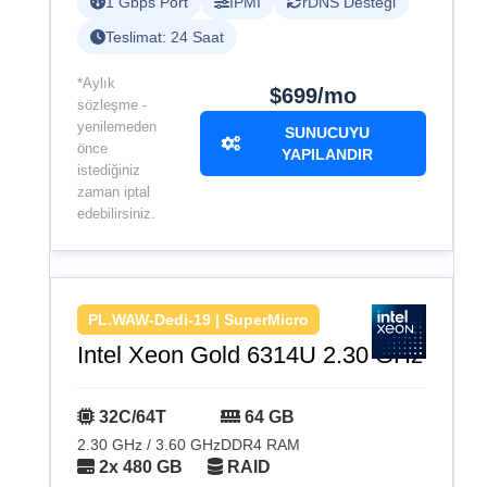
1 Gbps Port
IPMI
rDNS Desteği
Teslimat: 24 Saat
*Aylık
$699/mo
sözleşme -
yenilemeden
SUNUCUYU
önce
YAPILANDIR
istediğiniz
zaman iptal
edebilirsiniz.
PL.WAW-Dedi-19 | SuperMicro
Intel Xeon Gold 6314U 2.30 GHz
32C/64T
64 GB
2.30 GHz / 3.60 GHz
DDR4 RAM
2x 480 GB
RAID