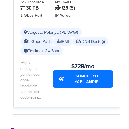
SSD Storage
No RAID
30 TB
/29 (5)
1 Gbps Port
IP Adresi
Varşova, Polonya (PL.WAW)
1 Gbps Port
IPMI
rDNS Desteği
Teslimat: 24 Saat
*Aylık
$729/mo
sözleşme -
yenilemeden
SUNUCUYU
önce
YAPILANDIR
istediğiniz
zaman iptal
edebilirsiniz.