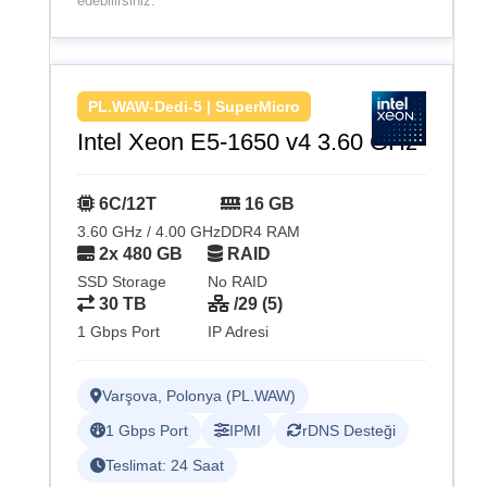
edebilirsiniz.
PL.WAW-Dedi-5 | SuperMicro
Intel Xeon E5-1650 v4 3.60 GHz
6C/12T
16 GB
3.60 GHz / 4.00 GHz
DDR4 RAM
2x 480 GB
RAID
SSD Storage
No RAID
30 TB
/29 (5)
1 Gbps Port
IP Adresi
Varşova, Polonya (PL.WAW)
1 Gbps Port
IPMI
rDNS Desteği
Teslimat: 24 Saat