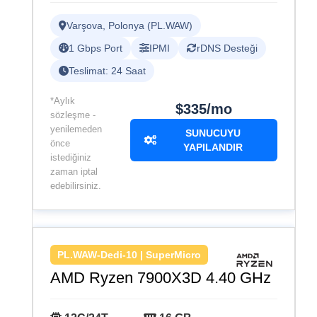
Varşova, Polonya (PL.WAW)
1 Gbps Port
IPMI
rDNS Desteği
Teslimat: 24 Saat
*Aylık
$335/mo
sözleşme -
yenilemeden
SUNUCUYU
önce
YAPILANDIR
istediğiniz
zaman iptal
edebilirsiniz.
PL.WAW-Dedi-10 | SuperMicro
AMD Ryzen 7900X3D 4.40 GHz