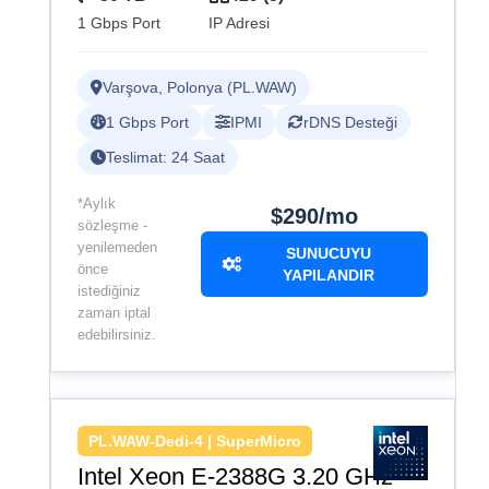
1 Gbps Port
IP Adresi
Varşova, Polonya (PL.WAW)
1 Gbps Port
IPMI
rDNS Desteği
Teslimat: 24 Saat
*Aylık
$290/mo
sözleşme -
yenilemeden
SUNUCUYU
önce
YAPILANDIR
istediğiniz
zaman iptal
edebilirsiniz.
PL.WAW-Dedi-4 | SuperMicro
Intel Xeon E-2388G 3.20 GHz