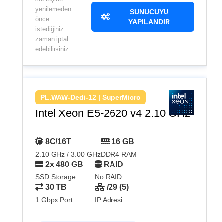
yenilemeden
SUNUCUYU
önce
YAPILANDIR
istediğiniz
zaman iptal
edebilirsiniz.
PL.WAW-Dedi-12 | SuperMicro
Intel Xeon E5-2620 v4 2.10 GHz
8C/16T
16 GB
2.10 GHz / 3.00 GHz
DDR4 RAM
2x 480 GB
RAID
SSD Storage
No RAID
30 TB
/29 (5)
1 Gbps Port
IP Adresi