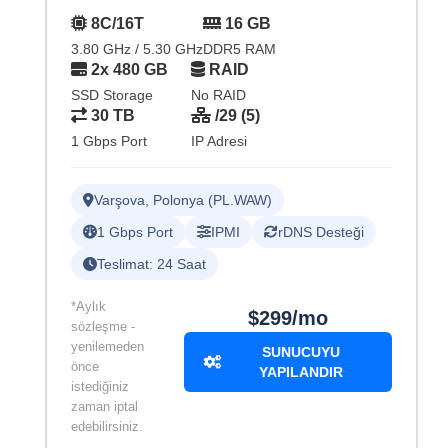
8C/16T
16 GB
3.80 GHz / 5.30 GHz
DDR5 RAM
2x 480 GB
RAID
SSD Storage
No RAID
30 TB
/29 (5)
1 Gbps Port
IP Adresi
Varşova, Polonya (PL.WAW)
1 Gbps Port
IPMI
rDNS Desteği
Teslimat: 24 Saat
*Aylık
$299/mo
sözleşme -
yenilemeden
SUNUCUYU
önce
YAPILANDIR
istediğiniz
zaman iptal
edebilirsiniz.