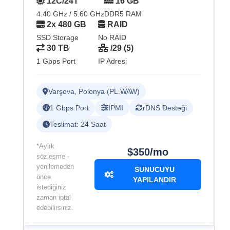
12C/24T
16 GB
4.40 GHz / 5.60 GHz
DDR5 RAM
2x 480 GB
RAID
SSD Storage
No RAID
30 TB
/29 (5)
1 Gbps Port
IP Adresi
Varşova, Polonya (PL.WAW)
1 Gbps Port
IPMI
rDNS Desteği
Teslimat: 24 Saat
*Aylık
$350/mo
sözleşme -
yenilemeden
SUNUCUYU
önce
YAPILANDIR
istediğiniz
zaman iptal
edebilirsiniz.