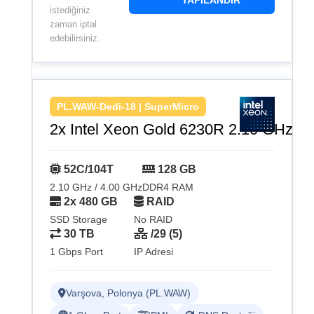
YAPILANDIR
istediğiniz
zaman iptal
edebilirsiniz.
PL.WAW-Dedi-18 | SuperMicro
2x Intel Xeon Gold 6230R 2.10 GHz
52C/104T
128 GB
2.10 GHz / 4.00 GHz
DDR4 RAM
2x 480 GB
RAID
SSD Storage
No RAID
30 TB
/29 (5)
1 Gbps Port
IP Adresi
Varşova, Polonya (PL.WAW)