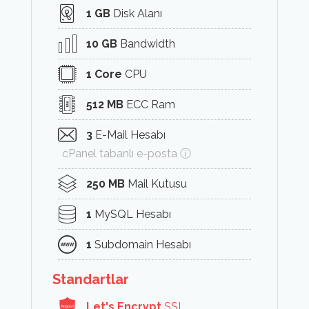
1 GB
Disk Alanı
10 GB
Bandwidth
1 Core
CPU
512 MB
ECC Ram
3
E-Mail Hesabı
cPanel tabanlı e-posta ⓘ
250 MB
Mail Kutusu
1
MySQL Hesabı
1
Subdomain Hesabı
Standartlar
Let's Encrypt
SSL