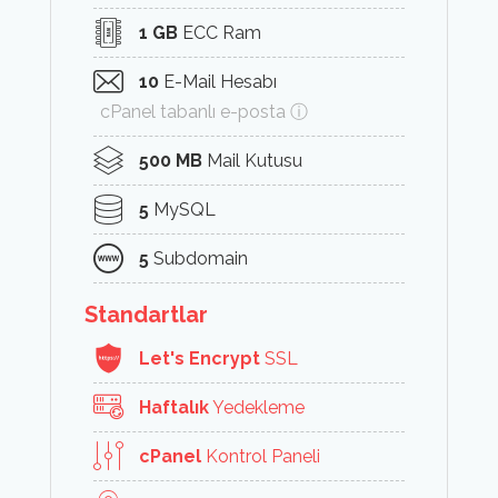
1 GB
ECC Ram
10
E-Mail Hesabı
cPanel tabanlı e-posta ⓘ
500 MB
Mail Kutusu
5
MySQL
5
Subdomain
Standartlar
Let's Encrypt
SSL
Haftalık
Yedekleme
cPanel
Kontrol Paneli