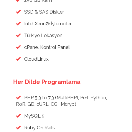
256 GB Ram
SSD & SAS Diskler
Intel Xeon® İşlemciler
Türkiye Lokasyon
cPanel Kontrol Paneli
CloudLinux
Her Dilde Programlama
PHP 5.3 to 7.3 (MultiPHP), Perl, Python,
RoR, GD, cURL, CGI, Mcrypt
MySQL 5
Ruby On Rails