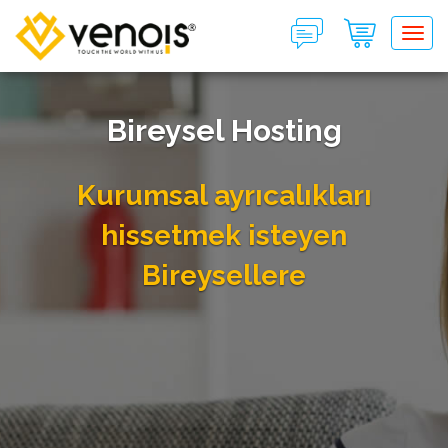
Tog
Bireysel Hosting
Kurumsal ayrıcalıkları
hissetmek isteyen
Bireysellere