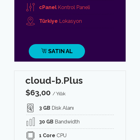
cPanel
Kontrol Paneli
Türkiye
Lokasyon
SATIN AL
cloud-b.Plus
$
63,00
/ Yıllık
3 GB
Disk Alanı
30 GB
Bandwidth
1 Core
CPU