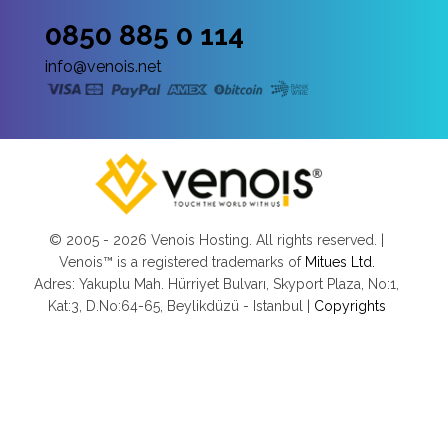
0850 885 0 114
info@venois.net
© 2005 -
2026 Venois Hosting. All rights reserved. |
Venois™ is a registered trademarks of
Mitues Ltd.
Adres: Yakuplu Mah. Hürriyet Bulvarı, Skyport Plaza, No:1,
Kat:3, D.No:64-65, Beylikdüzü - Istanbul |
Copyrights