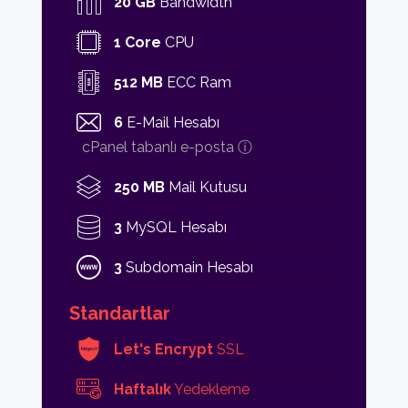
20 GB
Bandwidth
1 Core
CPU
512 MB
ECC Ram
6
E-Mail Hesabı
cPanel tabanlı e-posta ⓘ
250 MB
Mail Kutusu
3
MySQL Hesabı
3
Subdomain Hesabı
Standartlar
Let's Encrypt
SSL
Haftalık
Yedekleme