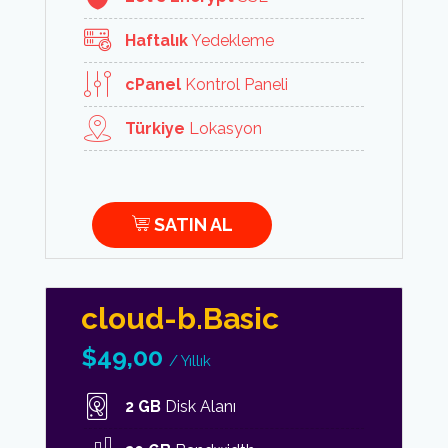
Haftalık
Yedekleme
cPanel
Kontrol Paneli
Türkiye
Lokasyon
SATIN AL
cloud-b.Basic
$
49,00
/ Yıllık
2 GB
Disk Alanı