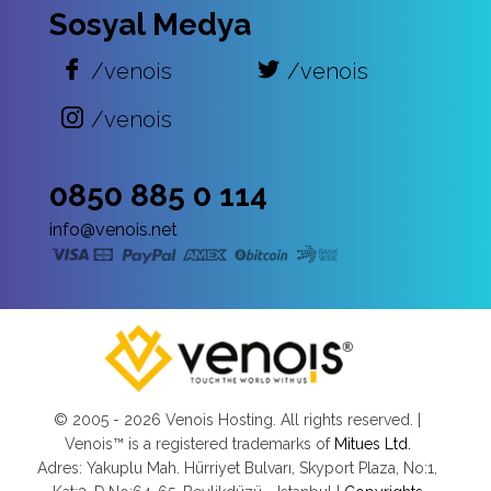
Sosyal Medya
/venois
/venois
/venois
0850 885 0 114
info@venois.net
© 2005 -
2026 Venois Hosting. All rights reserved. |
Venois™ is a registered trademarks of
Mitues Ltd.
Adres: Yakuplu Mah. Hürriyet Bulvarı, Skyport Plaza, No:1,