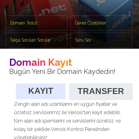
Domain Tescil
Genel Özellikler
Sıkça Sorulan Sorular
Soru Sor
Domain Kayıt
Bugün Yeni Bir Domain Kaydedin!
KAYIT
TRANSFER
Zengin alan adı uzantılarını en uygun fiyatlar ve
ücretsiz servislerimiz ile Venois'ten kayıt edebilir,
tüm alan adı işlemlerini ve servislerini ücretsiz ve
kolay bir şekilde Venois Kontrol Panelinden
yönetebilirsiniz.