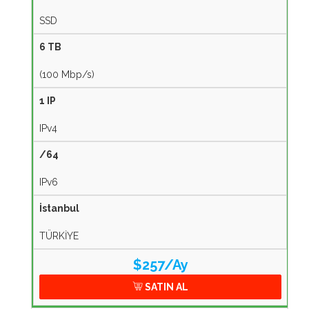
SSD
6 TB
(100 Mbp/s)
1 IP
IPv4
/64
IPv6
İstanbul
TÜRKİYE
$257/Ay
SATIN AL