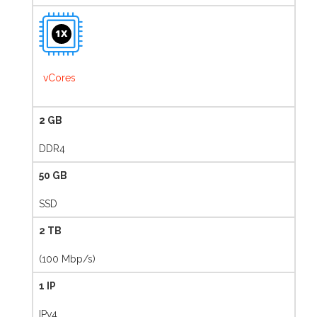
1X
vCores
2 GB
DDR4
50 GB
SSD
2 TB
(100 Mbp/s)
1 IP
IPv4