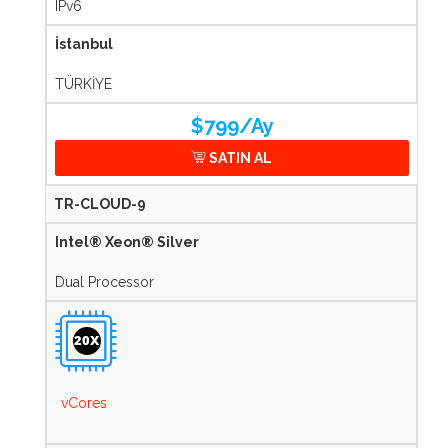
IPv6
İstanbul
TÜRKİYE
$799/Ay
SATIN AL
TR-CLOUD-9
Intel® Xeon® Silver
Dual Processor
20X
vCores