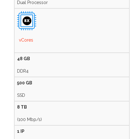
Dual Processor
8X
vCores
48 GB
DDR4
500 GB
SSD
8 TB
(100 Mbp/s)
1 IP