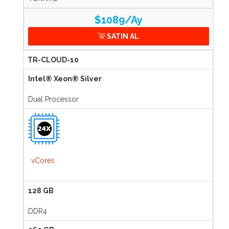
$1089/Ay
SATIN AL
TR-CLOUD-10
Intel® Xeon® Silver
Dual Processor
24X
vCores
128 GB
DDR4