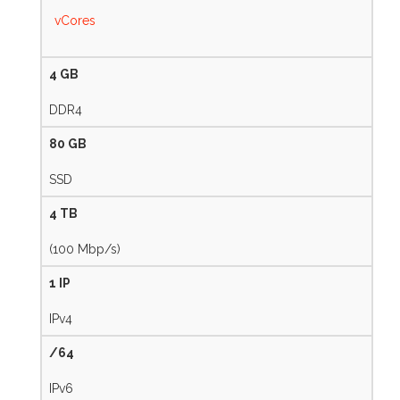
vCores
4 GB
DDR4
80 GB
SSD
4 TB
(100 Mbp/s)
1 IP
IPv4
/64
IPv6