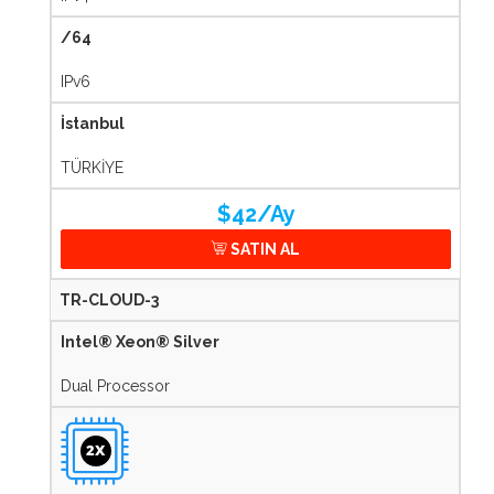
/64
IPv6
İstanbul
TÜRKİYE
$42/Ay
SATIN AL
TR-CLOUD-3
Intel® Xeon® Silver
Dual Processor
2X