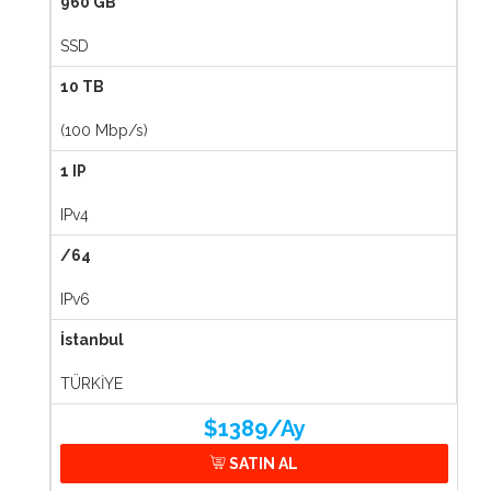
960 GB
SSD
10 TB
(100 Mbp/s)
1 IP
IPv4
/64
IPv6
İstanbul
TÜRKİYE
$1389/Ay
SATIN AL