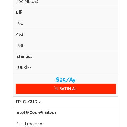
(100 Mbp/s)
1 IP
IPv4
/64
IPv6
İstanbul
TÜRKİYE
$25/Ay
SATIN AL
TR-CLOUD-2
Intel® Xeon® Silver
Dual Processor