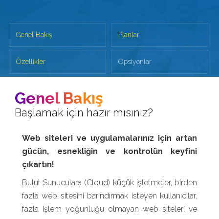
Genel Bakış
Planlar
Özellikler
Opsiyonlar
Sıkça Sorulan Sorular
Soru Sor
Genel Bakış
Başlamak için hazır mısınız?
Web siteleri ve uygulamalarınız için artan
gücün, esnekliğin ve kontrolün keyfini
çıkartın!
Bulut Sunuculara (Cloud) küçük işletmeler, birden
fazla web sitesini barındırmak isteyen kullanıcılar,
fazla işlem yoğunluğu olmayan web siteleri ve