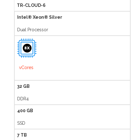
TR-CLOUD-6
Intel® Xeon® Silver
Dual Processor
8X
vCores
32 GB
DDR4
400 GB
SSD
7 TB