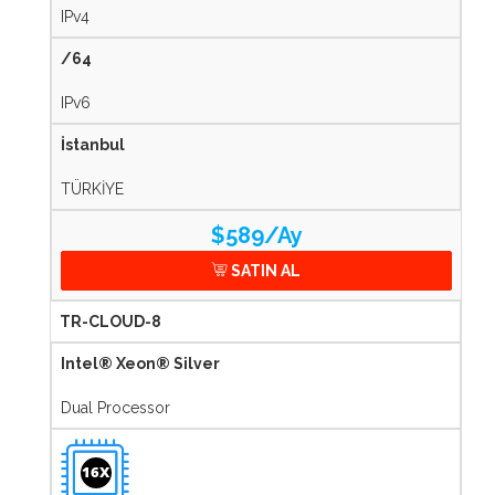
IPv4
/64
IPv6
İstanbul
TÜRKİYE
$589/Ay
SATIN AL
TR-CLOUD-8
Intel® Xeon® Silver
Dual Processor
16X