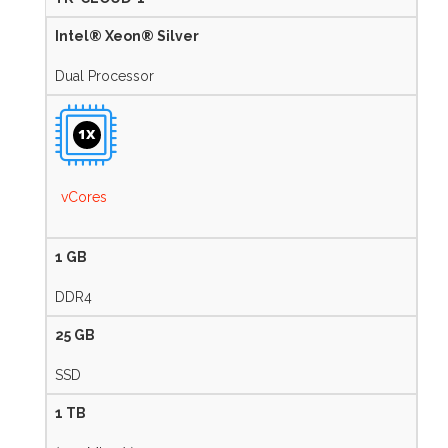
Intel® Xeon® Silver
Dual Processor
1X
vCores
1 GB
DDR4
25 GB
SSD
1 TB