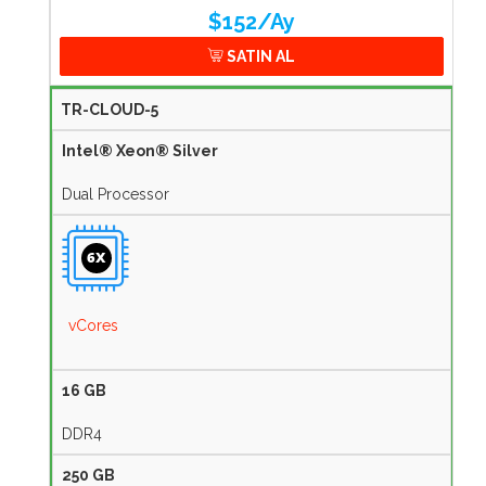
$152/Ay
SATIN AL
POPÜLER
TR-CLOUD-5
Intel® Xeon® Silver
Dual Processor
6X
vCores
16 GB
DDR4
250 GB