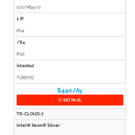
(100 Mbp/s)
1 IP
IPv4
/64
IPv6
İstanbul
TÜRKİYE
$440/Ay
SATIN AL
TR-CLOUD-7
Intel® Xeon® Silver