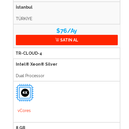
İstanbul
TÜRKİYE
$76/Ay
SATIN AL
TR-CLOUD-4
Intel® Xeon® Silver
Dual Processor
4X
vCores
8 GB