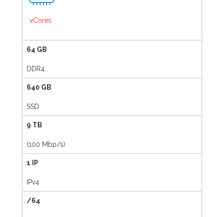
vCores
64 GB
DDR4
640 GB
SSD
9 TB
(100 Mbp/s)
1 IP
IPv4
/64