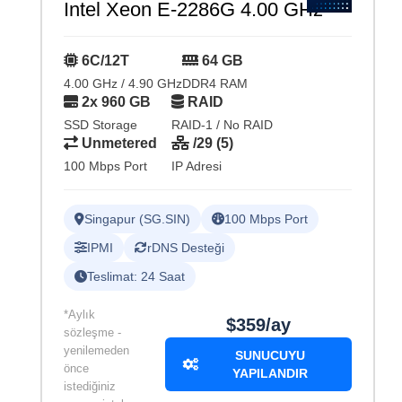
Intel Xeon E-2286G 4.00 GHz
6C/12T
64 GB
4.00 GHz / 4.90 GHz
DDR4 RAM
2x 960 GB
RAID
SSD Storage
RAID-1 / No RAID
Unmetered
/29 (5)
100 Mbps Port
IP Adresi
Singapur (SG.SIN)
100 Mbps Port
IPMI
rDNS Desteği
Teslimat: 24 Saat
*Aylık
$359/ay
sözleşme -
yenilemeden
SUNUCUYU
önce
YAPILANDIR
istediğiniz