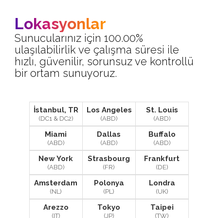
Lokasyonlar
Sunucularınız için 100.00%
ulaşılabilirlik ve çalışma süresi ile
hızlı, güvenilir, sorunsuz ve kontrollü
bir ortam sunuyoruz.
İstanbul, TR
Los Angeles
St. Louis
(DC1 & DC2)
(ABD)
(ABD)
Miami
Dallas
Buffalo
(ABD)
(ABD)
(ABD)
New York
Strasbourg
Frankfurt
(ABD)
(FR)
(DE)
Amsterdam
Polonya
Londra
(NL)
(PL)
(UK)
Arezzo
Tokyo
Taipei
(IT)
(JP)
(TW)