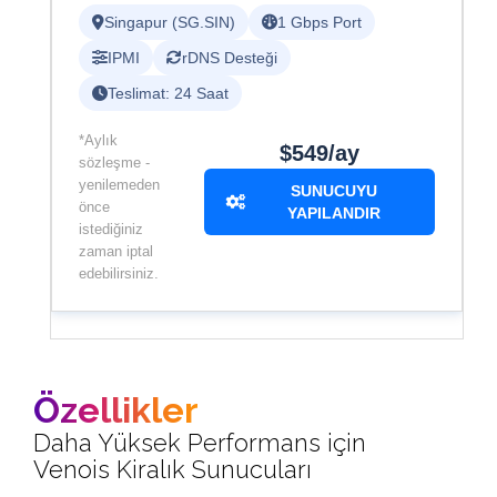
Singapur (SG.SIN)
1 Gbps Port
IPMI
rDNS Desteği
Teslimat: 24 Saat
*Aylık
$549/ay
sözleşme -
yenilemeden
SUNUCUYU
önce
YAPILANDIR
istediğiniz
zaman iptal
edebilirsiniz.
Özellikler
Daha Yüksek Performans için
Venois Kiralık Sunucuları