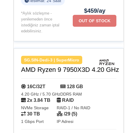
Teslimat: 24 Saat
$459/ay
*Aylık sözleşme -
yenilemeden önce
OUT OF STOCK
istediğiniz zaman iptal
edebilirsiniz.
SG.SIN-Dedi-3 | SuperMicro
AMD Ryzen 9 7950X3D 4.20 GHz
16C/32T
128 GB
4.20 GHz / 5.70 GHz
DDR5 RAM
2x 3.84 TB
RAID
NVMe Storage
RAID-1 / No RAID
30 TB
/29 (5)
1 Gbps Port
IP Adresi