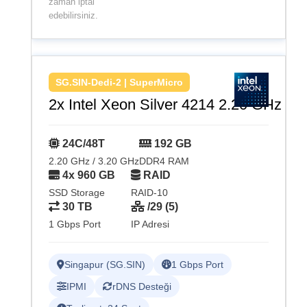
zaman iptal
edebilirsiniz.
SG.SIN-Dedi-2 | SuperMicro
2x Intel Xeon Silver 4214 2.20 GHz
24C/48T
192 GB
2.20 GHz / 3.20 GHz
DDR4 RAM
4x 960 GB
RAID
SSD Storage
RAID-10
30 TB
/29 (5)
1 Gbps Port
IP Adresi
Singapur (SG.SIN)
1 Gbps Port
IPMI
rDNS Desteği