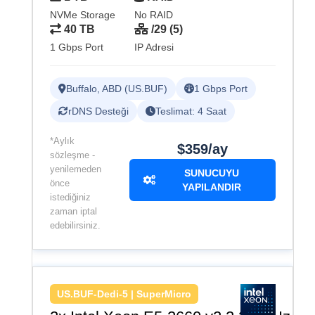
NVMe Storage
No RAID
40 TB
/29 (5)
1 Gbps Port
IP Adresi
Buffalo, ABD (US.BUF)
1 Gbps Port
rDNS Desteği
Teslimat: 4 Saat
*Aylık
$359/ay
sözleşme -
yenilemeden
SUNUCUYU
önce
YAPILANDIR
istediğiniz
zaman iptal
edebilirsiniz.
US.BUF-Dedi-5 | SuperMicro