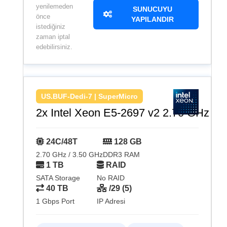
yenilemeden
SUNUCUYU
önce
YAPILANDIR
istediğiniz
zaman iptal
edebilirsiniz.
US.BUF-Dedi-7 | SuperMicro
2x Intel Xeon E5-2697 v2 2.70 GHz
24C/48T
128 GB
2.70 GHz / 3.50 GHz
DDR3 RAM
1 TB
RAID
SATA Storage
No RAID
40 TB
/29 (5)
1 Gbps Port
IP Adresi