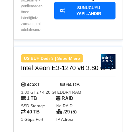
sözleşme -
yenilemeden
SUNUCUYU
önce
YAPILANDIR
istediğiniz
zaman iptal
edebilirsiniz.
US.BUF-Dedi-3 | SuperMicro
Intel Xeon E3-1270 v6 3.80 GHz
4C/8T
64 GB
3.80 GHz / 4.20 GHz
DDR4 RAM
1 TB
RAID
SSD Storage
No RAID
40 TB
/29 (5)
1 Gbps Port
IP Adresi