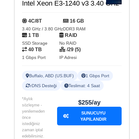
Intel Xeon E3-1240 v3 3.40 GHz
4C/8T
16 GB
3.40 GHz / 3.80 GHz
DDR3 RAM
1 TB
RAID
SSD Storage
No RAID
40 TB
/29 (5)
1 Gbps Port
IP Adresi
Buffalo, ABD (US.BUF)
1 Gbps Port
rDNS Desteği
Teslimat: 4 Saat
*Aylık
$255/ay
sözleşme -
yenilemeden
SUNUCUYU
önce
YAPILANDIR
istediğiniz
zaman iptal
edebilirsiniz.