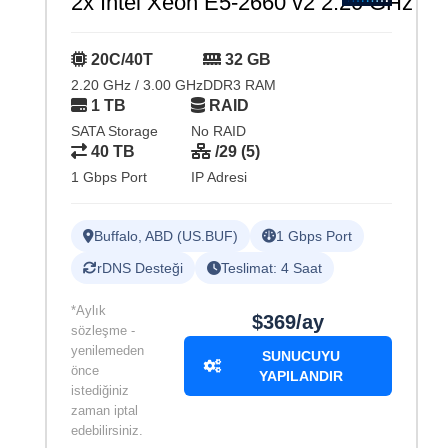
2x Intel Xeon E5-2660 v2 2.20 GHz
20C/40T
32 GB
2.20 GHz / 3.00 GHz
DDR3 RAM
1 TB
RAID
SATA Storage
No RAID
40 TB
/29 (5)
1 Gbps Port
IP Adresi
Buffalo, ABD (US.BUF)
1 Gbps Port
rDNS Desteği
Teslimat: 4 Saat
*Aylık
$369/ay
sözleşme -
yenilemeden
SUNUCUYU
önce
YAPILANDIR
istediğiniz
zaman iptal
edebilirsiniz.