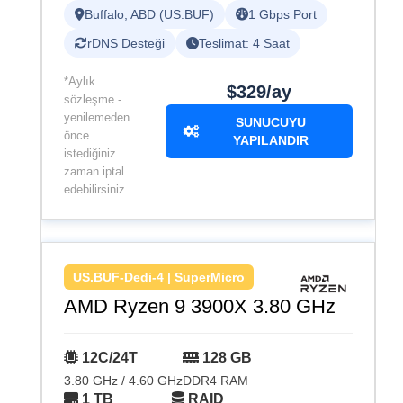
Buffalo, ABD (US.BUF)
1 Gbps Port
rDNS Desteği
Teslimat: 4 Saat
*Aylık
$329/ay
sözleşme -
yenilemeden
SUNUCUYU
önce
YAPILANDIR
istediğiniz
zaman iptal
edebilirsiniz.
US.BUF-Dedi-4 | SuperMicro
AMD Ryzen 9 3900X 3.80 GHz
12C/24T
128 GB
3.80 GHz / 4.60 GHz
DDR4 RAM
1 TB
RAID