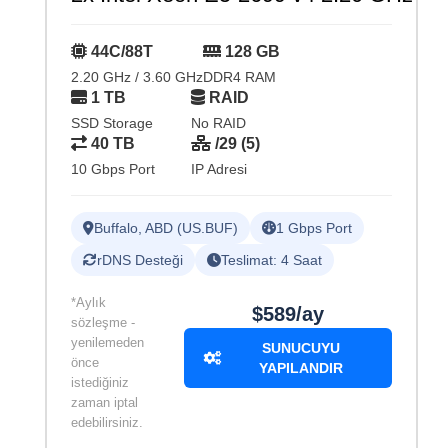
44C/88T
128 GB
2.20 GHz / 3.60 GHz
DDR4 RAM
1 TB
RAID
SSD Storage
No RAID
40 TB
/29 (5)
10 Gbps Port
IP Adresi
Buffalo, ABD (US.BUF)
1 Gbps Port
rDNS Desteği
Teslimat: 4 Saat
*Aylık
$589/ay
sözleşme -
yenilemeden
SUNUCUYU
önce
YAPILANDIR
istediğiniz
zaman iptal
edebilirsiniz.