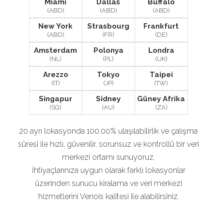
Miami
Dallas
Buffalo
(ABD)
(ABD)
(ABD)
New York
Strasbourg
Frankfurt
(ABD)
(FR)
(DE)
Amsterdam
Polonya
Londra
(NL)
(PL)
(UK)
Arezzo
Tokyo
Taipei
(IT)
(JP)
(TW)
Singapur
Sidney
Güney Afrika
(SG)
(AU)
(ZA)
20 ayrı lokasyonda 100.00% ulaşılabilirlik ve çalışma
süresi ile hızlı, güvenilir, sorunsuz ve kontrollü bir veri
merkezi ortamı sunuyoruz.
İhtiyaçlarınıza uygun olarak farklı lokasyonlar
üzerinden sunucu kiralama ve veri merkezi
hizmetlerini Venois kalitesi ile alabilirsiniz.