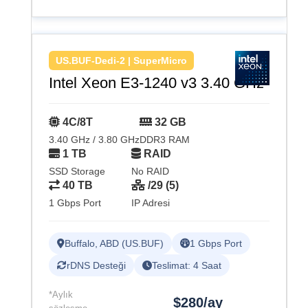
US.BUF-Dedi-2 | SuperMicro
Intel Xeon E3-1240 v3 3.40 GHz
4C/8T
32 GB
3.40 GHz / 3.80 GHz
DDR3 RAM
1 TB
RAID
SSD Storage
No RAID
40 TB
/29 (5)
1 Gbps Port
IP Adresi
Buffalo, ABD (US.BUF)
1 Gbps Port
rDNS Desteği
Teslimat: 4 Saat
*Aylık
$280/ay