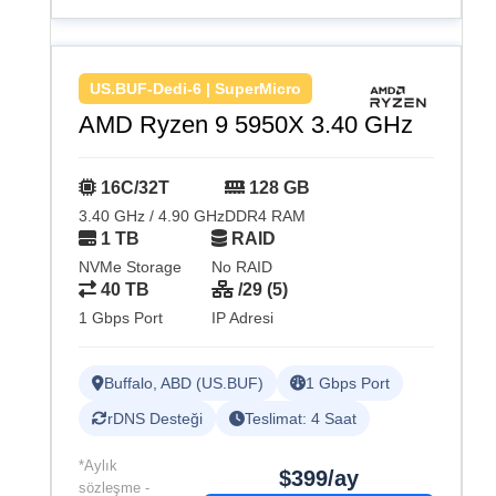
US.BUF-Dedi-6 | SuperMicro
AMD Ryzen 9 5950X 3.40 GHz
16C/32T
128 GB
3.40 GHz / 4.90 GHz
DDR4 RAM
1 TB
RAID
NVMe Storage
No RAID
40 TB
/29 (5)
1 Gbps Port
IP Adresi
Buffalo, ABD (US.BUF)
1 Gbps Port
rDNS Desteği
Teslimat: 4 Saat
*Aylık
$399/ay
sözleşme -