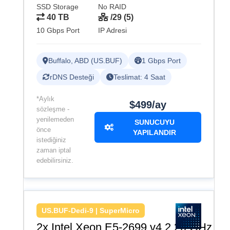
SSD Storage
No RAID
40 TB
/29 (5)
10 Gbps Port
IP Adresi
Buffalo, ABD (US.BUF)
1 Gbps Port
rDNS Desteği
Teslimat: 4 Saat
*Aylık
$499/ay
sözleşme -
yenilemeden
SUNUCUYU
önce
YAPILANDIR
istediğiniz
zaman iptal
edebilirsiniz.
US.BUF-Dedi-9 | SuperMicro
2x Intel Xeon E5-2699 v4 2.20 GHz